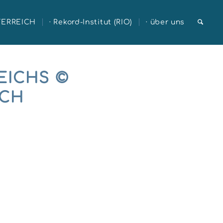
TERREICH
· Rekord-Institut (RIO)
· über uns
EICHS ©
ICH