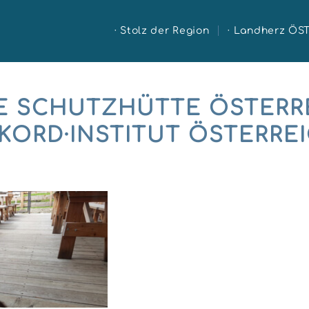
· Stolz der Region
· Landherz ÖS
E SCHUTZHÜTTE ÖSTERR
KORD·INSTITUT ÖSTERRE