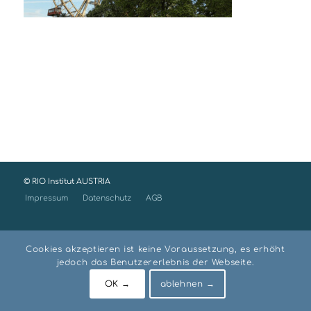
© RIO Institut AUSTRIA
Impressum
Datenschutz
AGB
Cookies akzeptieren ist keine Voraussetzung, es erhöht
jedoch das Benutzererlebnis der Webseite.
OK →
ablehnen →