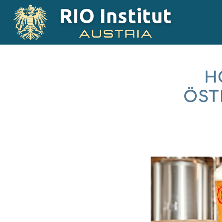
H
ÖST