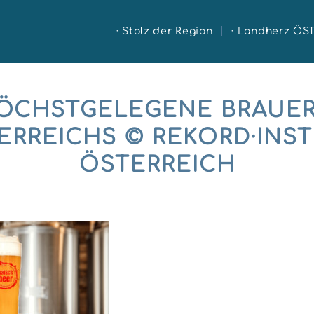
· Stolz der Region
· Landherz ÖS
ÖCHSTGELEGENE BRAUER
ERREICHS © REKORD·INST
ÖSTERREICH