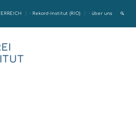
TERREICH
· Rekord-Institut (RIO)
· über uns
EI
ITUT