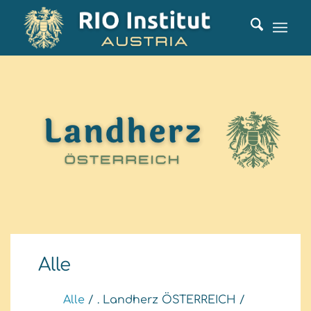
Alle
Alle
/
. Landherz ÖSTERREICH
/