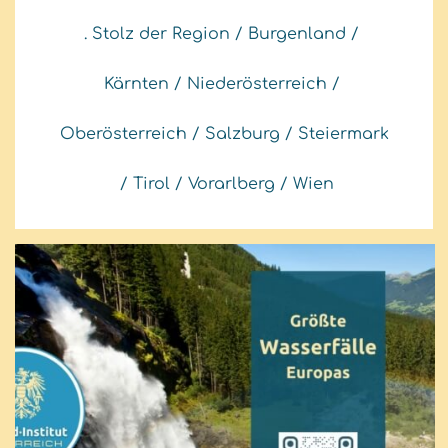
. Stolz der Region
/
Burgenland
/
Kärnten
/
Niederösterreich
/
Oberösterreich
/
Salzburg
/
Steiermark
/
Tirol
/
Vorarlberg
/
Wien