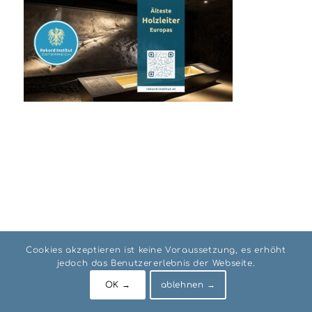
Cookies akzeptieren ist keine Voraussetzung, es erhöht
jedoch das Benutzererlebnis der Webseite.
© RIO Institut AUSTRIA
Impressum
Datenschutz
AGB
OK →
ablehnen →