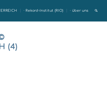
TERREICH
· Rekord-Institut (RIO)
· über uns
©
 (4)