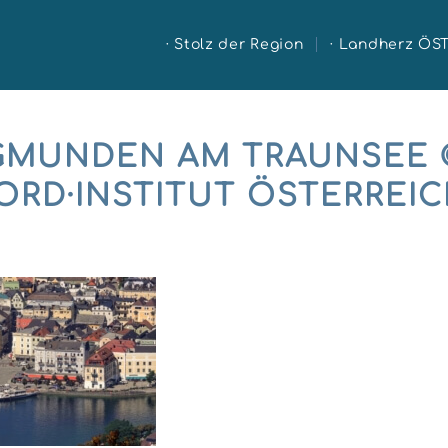
· Stolz der Region
· Landherz ÖS
GMUNDEN AM TRAUNSEE 
ORD·INSTITUT ÖSTERREICH