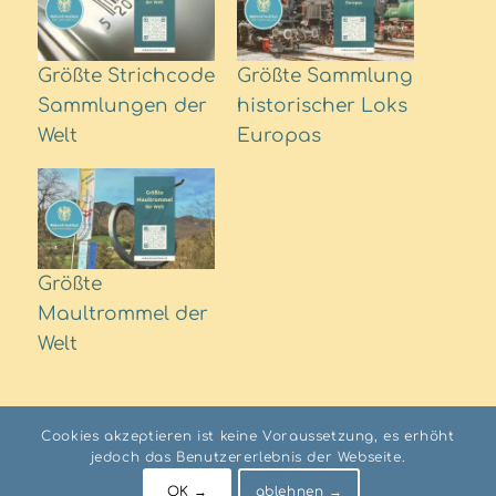
Größte Strichcode
Größte Sammlung
Sammlungen der
historischer Loks
Welt
Europas
Größte
Maultrommel der
Welt
Cookies akzeptieren ist keine Voraussetzung, es erhöht
jedoch das Benutzererlebnis der Webseite.
© RIO Institut AUSTRIA
OK →
ablehnen →