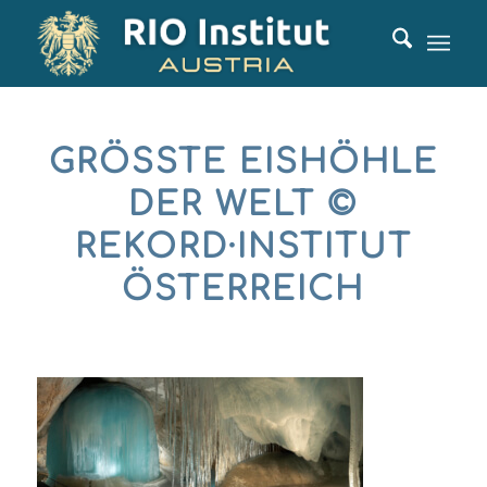
GRÖSSTE EISHÖHLE D
ER WELT © R
EKORD·INSTITUT Ö
STERREICH