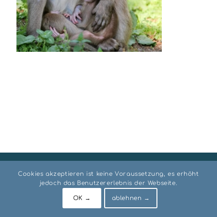
© RIO Institut AUSTRIA
Cookies akzeptieren ist keine Voraussetzung, es erhöht
Impressum
Datenschutz
AGB
jedoch das Benutzererlebnis der Webseite.
OK →
ablehnen →