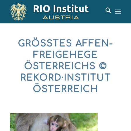
GRÖSSTES AFFEN-F
REIGEHEGE Ö
STERREICHS © R
EKORD·INSTITUT Ö
STERREICH