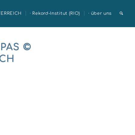
TERREICH
· Rekord-Institut (RIO)
· über uns
AS © R
CH