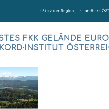
· Stolz der Region
· Landherz ÖS
TES FKK GELÄNDE EUROP
ORD·INSTITUT ÖSTERREI