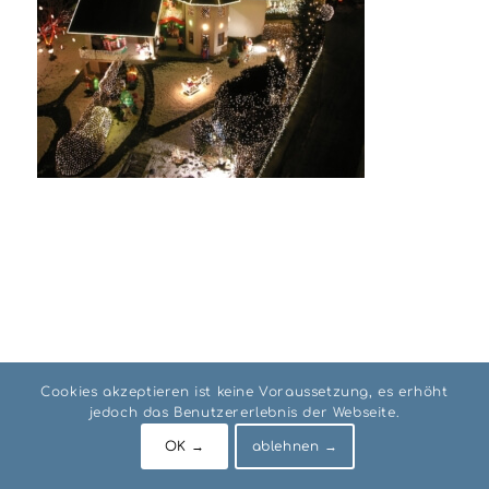
Cookies akzeptieren ist keine Voraussetzung, es erhöht
jedoch das Benutzererlebnis der Webseite.
© RIO Institut AUSTRIA
OK →
ablehnen →
Impressum
Datenschutz
AGB