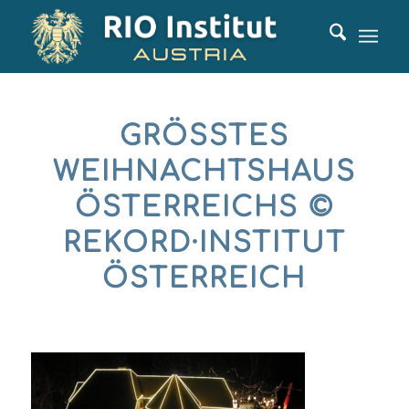
GRÖSSTES W
EIHNACHTSHAUS Ö
STERREICHS © R
EKORD·INSTITUT Ö
STERREICH