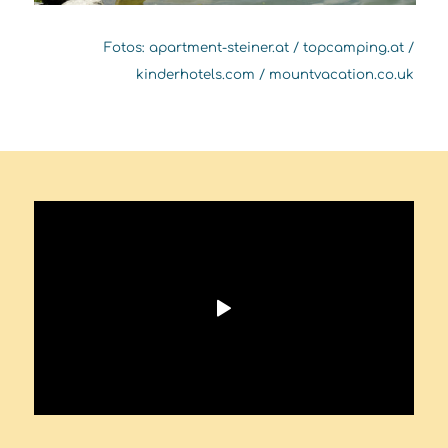
Fotos: apartment-steiner.at / topcamping.at /
kinderhotels.com / mountvacation.co.uk